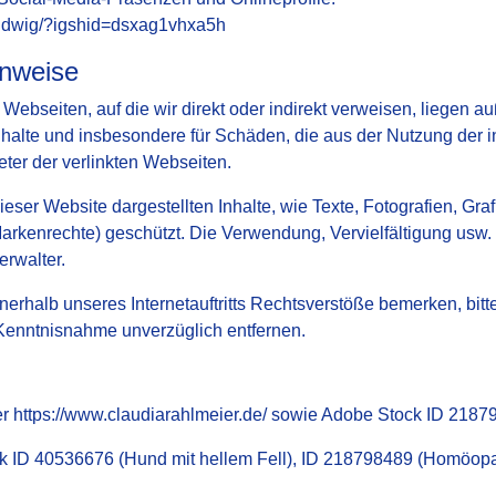
ludwig/?igshid=dsxag1vhxa5h
inweise
r Webseiten, auf die wir direkt oder indirekt verweisen, liegen
nhalte und insbesondere für Schäden, die aus der Nutzung der i
ieter der verlinkten Webseiten.
 dieser Website dargestellten Inhalte, wie Texte, Fotografien, 
Markenrechte) geschützt. Die Verwendung, Vervielfältigung usw
rwalter.
innerhalb unseres Internetauftritts Rechtsverstöße bemerken, bit
 Kenntnisnahme unverzüglich entfernen.
er
https://www.claudiarahlmeier.de/
sowie Adobe Stock ID 21879
k ID 40536676 (Hund mit hellem Fell), ID 218798489 (Homöopat