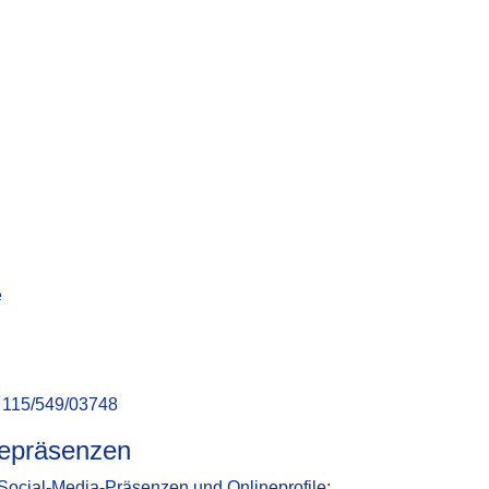
e
: 115/549/03748
nepräsenzen
 Social-Media-Präsenzen und Onlineprofile: